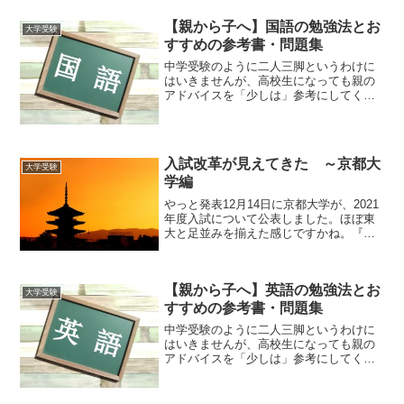
【親から子へ】国語の勉強法とお
大学受験
すすめの参考書・問題集
中学受験のように二人三脚というわけに
はいきませんが、高校生になっても親の
アドバイスを「少しは」参考にしてくれ
ます。たしかに何十年も前の経験ではあ
りますが、勉強方法の本質は変わってい
ないように感じています。そんな背景
で、親から子へアドバイスし...
入試改革が見えてきた ～京都大
大学受験
学編
やっと発表12月14日に京都大学が、2021
年度入試について公表しました。ほぼ東
大と足並みを揃えた感じですかね。『大
学入学共通テストの外国語において英語
を受験した出願者には、CEFR (Common
European Framework o...
【親から子へ】英語の勉強法とお
大学受験
すすめの参考書・問題集
中学受験のように二人三脚というわけに
はいきませんが、高校生になっても親の
アドバイスを「少しは」参考にしてくれ
ます。たしかに何十年も前の経験ではあ
りますが、勉強方法の本質は変わってい
ないように感じています。そんな背景