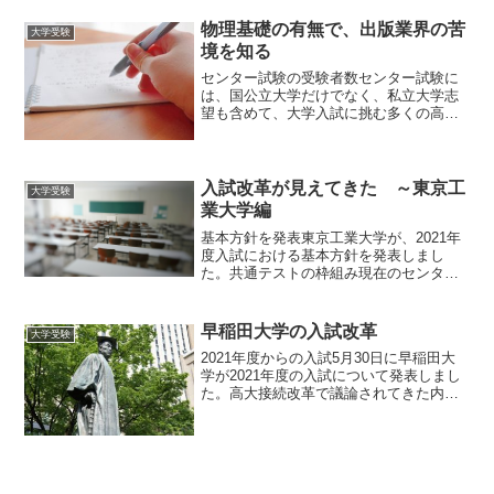
で、親から子へアドバイスし...
物理基礎の有無で、出版業界の苦
大学受験
境を知る
センター試験の受験者数センター試験に
は、国公立大学だけでなく、私立大学志
望も含めて、大学入試に挑む多くの高校
生や高卒生が受験し、その数は毎年50万
人になります。センター試験の参考書や
問題集は、ひとたび受験生の間で評判に
なれば、毎年数万部を売...
入試改革が見えてきた ～東京工
大学受験
業大学編
基本方針を発表東京工業大学が、2021年
度入試における基本方針を発表しまし
た。共通テストの枠組み現在のセンター
試験では、国語1科目、地歴公民1科目、
数学2科目、理科2科目、英語1科目の5教
科7科目を受験することが求められます。
早稲田大学の入試改革
大学受験
その際に、合計...
2021年度からの入試5月30日に早稲田大
学が2021年度の入試について発表しまし
た。高大接続改革で議論されてきた内容
を踏まえ、単なる「知識」だけではな
く、「思考力・判断力および表現力」を
必要とする問題にシフトしていくことが
明記されています...