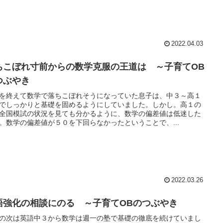
2022.04.03
ちこぼれ寸前からの数学克服の王道は ～子育てOB
つぶやき
を終えて数学で落ちこぼれそうになっていた息子は、中３～高１
でしっかりと基礎を固めるようにしていました。しかし。高１の
全国模試の状況を見ても分かるように、数学の偏差値は低迷した
。数学の偏差値が５０を下回らなかったということで、...
2022.03.26
語強化の相談にのる ～子育てOBのつぶやき
の次は英語中３から数学は週一の塾で基礎の徹底を続けていまし