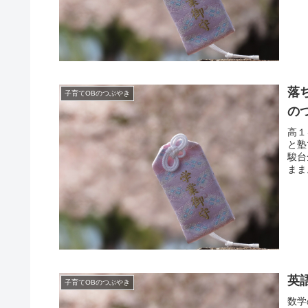
落
子育てOBのつぶやき
の
高１
と塾
駿台
まま
英
子育てOBのつぶやき
数学