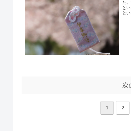
た。
とい
とい
次
1
2