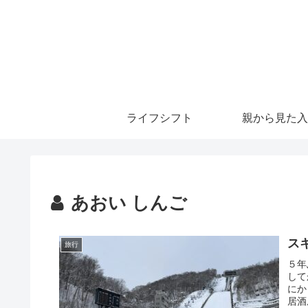
ライフシフト
親から見た入
あおい しんご
ス
旅行
５年
して
にか
居酒