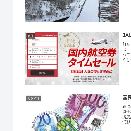
J
旅行
前回
は、
って
くし
国
ミライ科
経済
博士
済思
活動