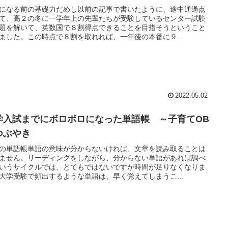
になる前の基礎力だめし以前の記事で書いたように、途中通過点
て、高２の冬に一学年上の先輩たちが受験しているセンター試験
題を解いて、英数国で８割得点できることを目指そうということ
ました。この時点で８割を取れれば、一年後の本番に９...
2022.05.02
学入試までにボロボロになった単語帳 ～子育てOB
つぶやき
の単語帳単語の意味が分からないければ、文章を読み取ることは
ません。リーディングをしながら、分からない単語があれば調べ
いうサイクルでは、とてもではないですが時間が足りなくなりま
大学受験で頻出するような単語は、早く覚えてしまうこ...