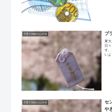
プ
子育てOBのつぶやき
東大
日々
す。
いよ
セ
子育てOBのつぶやき
や