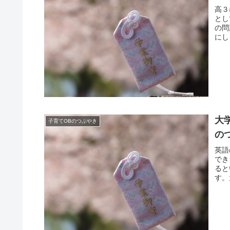
高３
とし
の問
にし
大
子育てOBのつぶやき
の
英語
でき
ると
す。