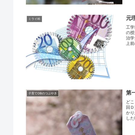
元
ミライ科
工学
の授
治学
上前
第
子育てOBのつぶやき
どこ
回Ｄ
かり
した