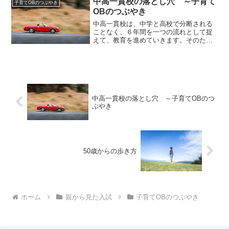
中高一貫校の落とし穴 ～子育て
るも、日本と関係のある世界...
子育てOBのつぶやき
OBのつぶやき
中高一貫校は、中学と高校で分断される
ことなく、６年間を一つの流れとして捉
えて、教育を進めていきます。そのた
め、効果的なカリキュラムの組み方がで
きるのですが、いっぽうで落とし穴にな
っている部分もあると感じています。高
速カリキュラム学びのレベル...
中高一貫校の落とし穴 ～子育てOBのつ
ぶやき
50歳からの歩き方
ホーム
親から見た入試
子育てOBのつぶやき