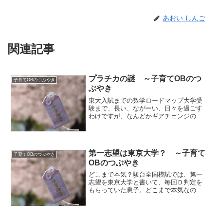
あおい しんご
関連記事
プラチカの謎 ～子育てOBのつ
子育てOBのつぶやき
ぶやき
東大入試までの数学ロードマップ大学受
験まで、長い、ながーい、日々を過ごす
わけですが、なんどかギアチェンジのタ
イミングあります。それを数学で示す
と、こんな感じです。高１まで： 落ちこ
ぼれないように基礎をしっかり高２の一
年間： フォーカスゴール...
第一志望は東京大学？ ～子育て
子育てOBのつぶやき
OBのつぶやき
どこまで本気？駿台全国模試では、第一
志望を東京大学と書いて、毎回Ｄ判定を
もらっていた息子。どこまで本気なのか
を、親としてははかりかねていました。
それが高２になって大学受験をしっかり
と意識した時、東京大学を狙いたいの