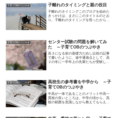
で、少し相談にのってくれと...
子離れのタイミングと親の役目
子育てOBのつぶやき
子離れのタイミングこのブログを始めた
きっかけは、まさにこのタイトルのとお
り。子離れのタイミングを悟ったからで
す。中学受験のブログを、しばらく書き
続けてきましたが、ひと通り書き終えた
感がありました。中学に入れば、自分の
ことは自分で考えて動くよ...
センター試験の問題を解いてみ
子育てOBのつぶやき
た ～子育てOBのつぶやき
高３になる前の基礎力だめし以前の記事
で書いたように、途中通過点として、高
２の冬に一学年上の先輩たちが受験して
いるセンター試験の問題を解いて、英数
国で８割得点できることを目指そうとい
うことにしました。この時点で８割を取
れれば、一年後の本番に９...
高校生の参考書を中学から ～子
子育てOBのつぶやき
育てOBのつぶやき
中高が一体であることのメリット中高一
貫校の良いところは、中学の頃から、高
校の範囲を意識しながら教えてもらえる
ということです。たとえば社会であれ
ば、中学では地理的な内容、歴史的な内
容として、日本地理と日本史が中心であ