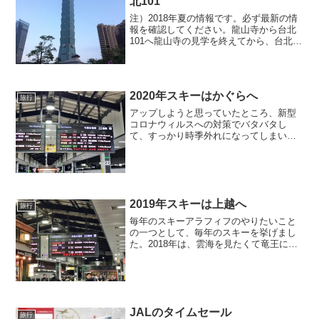
北101
注）2018年夏の情報です。必ず最新の情
報を確認してください。龍山寺から台北
101へ龍山寺の見学を終えてから、台北
101へと向かうことにしました。MRT龍
山寺駅から板南線（Blue Line）で台北駅
へ。そこで淡水信義線（Red Line）...
2020年スキーはかぐらへ
旅行
アップしようと思っていたところ、新型
コロナウィルスへの対策でバタバタし
て、すっかり時季外れになってしまいま
した。もう遠い昔のようですが、備忘録
として。毎年のスキーアラフィフのやり
たいことの一つとして、毎年のスキーを
挙げました。2018年は、...
2019年スキーは上越へ
旅行
毎年のスキーアラフィフのやりたいこと
の一つとして、毎年のスキーを挙げまし
た。2018年は、雲海を見たくて竜王に行
きました。そして今年は、とにかく滑り
まくるために、上越国際で楽しんできま
した。すでに3月でスキーシーズンは終盤
を迎えていますが、...
JALのタイムセール
旅行