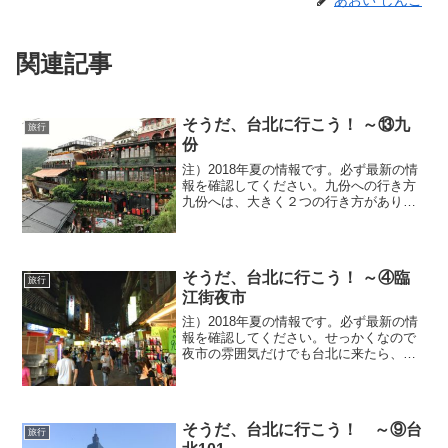
あおい しんご
関連記事
そうだ、台北に行こう！ ～⑬九
旅行
份
注）2018年夏の情報です。必ず最新の情
報を確認してください。九份への行き方
九份へは、大きく２つの行き方がありま
す。①台北からバスでMRTの忠孝復興駅
を出たところにあるバス停から、1062番
の金瓜石行きに乗車します。このバスに
乗れば、乗り換...
そうだ、台北に行こう！ ～④臨
旅行
江街夜市
注）2018年夏の情報です。必ず最新の情
報を確認してください。せっかくなので
夜市の雰囲気だけでも台北に来たら、や
っぱり夜市を楽しみたい。ただし夕食を
しっかり取ったあとでは、なかなか夜市
でグルメとはいかないものです。ですの
で、夕涼み？に夜市を...
そうだ、台北に行こう！ ～⑨台
旅行