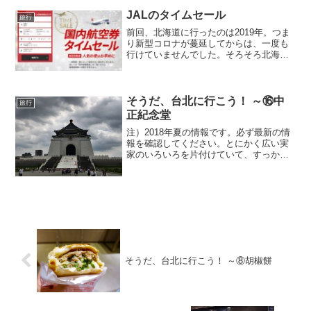
東京の空を飛んで...
JALのタイムセール
旅行
前回、北海道に行ったのは2019年。つま
り新型コロナが蔓延してからは、一度も
行けていませんでした。そろそろ北海道
に行きたいなと思っていたところで、
JALのタイムセールの案内が来ました。
これは行くしかない。2月6日0時になる少
し前、仮想待合室...
そうだ、台北に行こう！ ～⑯中
旅行
正紀念堂
注）2018年夏の情報です。必ず最新の情
報を確認してください。とにかく広い実
家のいろいろを片付けていて、すっかり
Blogの更新を怠っていました。夏休みの
旅行について書いているのに、いつのま
にか紅葉の季節です。情けない。さて今
回は、中世紀念堂...
そうだ、台北に行こう！ ～⑧胡椒餅