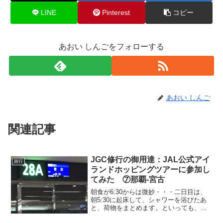
LINE
Pinterest
コピー
あおい しんごをフォローする
あおい しんご
関連記事
JGC修行の御用達：JAL公式アイ
旅行
ランドホッピングツアーに参加し
てみた ⑦那覇‐宮古
朝食が6:30からは微妙・・・二日目は、
朝5:30に起床して、シャワーを浴びたあ
と、荷物をまとめます。といっても、一
泊の着替えと洗面道具だけなので、大し