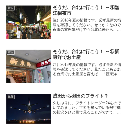
た荷物ではありません。が、旅行中も仕
事をする必要があり、パソコンは持参し
そうだ、台北に行こう！ ～④臨
旅行
ていました。その...
江街夜市
注）2018年夏の情報です。必ず最新の情
報を確認してください。せっかくなので
夜市の雰囲気だけでも台北に来たら、や
っぱり夜市を楽しみたい。ただし夕食を
しっかり取ったあとでは、なかなか夜市
でグルメとはいかないものです。ですの
で、夕涼み？に夜市を...
そうだ、台北に行こう！ ～⑮新
旅行
東洋でお土産
注）2018年夏の情報です。必ず最新の情
報を確認してください。見たことあるあ
る台湾でお土産屋と言えば、「新東洋」
がまっさきに挙げられます。とにかく、
街中のいたるところに店があります。經
營據點/店鋪資訊#secondPageさらには空
港にも。...
成田から羽田のフライト？
旅行
久しぶりに、フライトレーダー24をのぞ
いてみました。世界を飛んでいる飛行機
の状況をひと目で見ることができて、な
んとなく旅をしているような錯覚に陥る
のが楽しいアプリです。新型コロナで便
数が大幅に減り、2020年の4月なんかは、