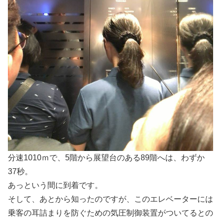
分速1010ｍで、5階から展望台のある89階へは、わずか
37秒。
あっという間に到着です。
そして、あとから知ったのですが、このエレベーターには
乗客の耳詰まりを防ぐための気圧制御装置がついてるとの