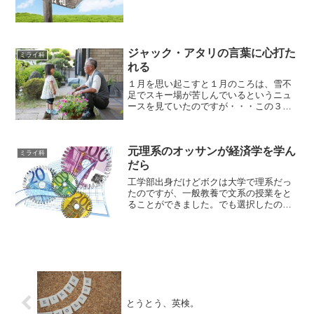
ークアウトを経験した（経験している）
時代と言えます。まず日本の人口は、
2008年の1億2800万人をピークに、減少
へと転じています。平...
ジャック・アタリの言葉に心打た
ミライ科
れる
１月を思い起こすと１月のころは、雪不
足でスキー場が苦しんでいるというニュ
ースを見ていたのですが・・・この３ヶ
月ほどで、世界の風景がまったく変わっ
てしまいました。年明けごろから、武漢
での原因不明のウィルス拡大のニュース
元理系のオッサンが経済学を学ん
は流れていましたが、局地...
ミライ科
だら
工学部出身だけどボクは大学で理系だっ
たのですが、一般教養で文系の授業をと
ることができました。でも選択したの
は、社会学と国際政治学だったはず。残
念ながら経済学は選択しなかったんで
す。30年以上前の日本における経済学
は、マルクス経済学と近代経済...
とうとう、英検。