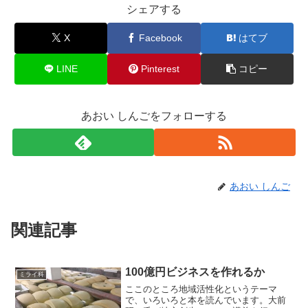
シェアする
X
Facebook
はてブ
LINE
Pinterest
コピー
あおい しんごをフォローする
あおい しんご
関連記事
100億円ビジネスを作れるか
ミライ科
ここのところ地域活性化というテーマ
で、いろいろと本を読んでいます。大前