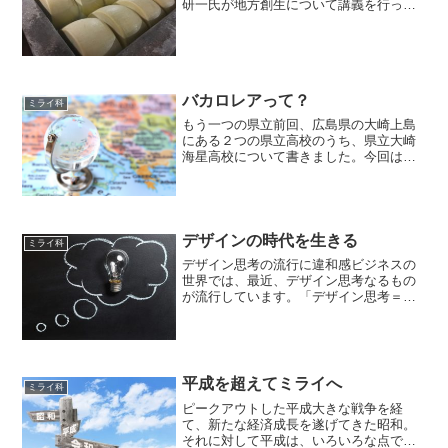
研一氏が地方創生について講義を行った
内容が書籍化されていたので、そちらを
手に取ってみました。大前研一ビジネス
ジャーナル No.11（日本の地方は世界を
見よ！イタリア＆世界...
バカロレアって？
ミライ科
もう一つの県立前回、広島県の大崎上島
にある２つの県立高校のうち、県立大崎
海星高校について書きました。今回はも
う一つの広島県立広島叡智学園です。県
立大崎海星高校は高校1年から3年までの3
学年のみですが、広島叡智学園は中学1年
から高校3年までの...
デザインの時代を生きる
ミライ科
デザイン思考の流行に違和感ビジネスの
世界では、最近、デザイン思考なるもの
が流行しています。「デザイン思考＝イ
ノベーション」という発信で、後押しす
る企業もたくさん出てきています。既存
事業の停滞感により、新規ビジネス開発
を進める必要を感じている...
平成を超えてミライへ
ミライ科
ピークアウトした平成大きな戦争を経
て、新たな経済成長を遂げてきた昭和。
それに対して平成は、いろいろな点でピ