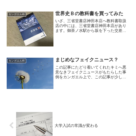
生や高校生でしょうか。『フェイクニュ
ース』って、いったい何？そんなことに
関心のあるキミは、この記事に少しだけ
世界史Ｂの教科書を買ってみた
カンガエル科
立ち寄ってください。東大入...
いざ、三省堂書店神田本店へ教科書取扱
店の中には、三省堂書店神田本店があり
ます。御茶ノ水駅から坂を下った交差点
にある大型書店です。教科書取扱店の中
にあっては、かなり異色です。三省堂書
店の他の店舗では教科書を売っているの
を見かけたことはないので...
まじめなフェイクニュース？
カンガエル科
この記事にたどり着いてくれたキミへ悪
意なきフェイクニュースがもたらした事
例をカンガエル上で、この記事が少しで
も役に立てばと思います。大学のお詫び
６月に入ってすぐ、とある大学のホーム
ページに、次のようなリリースが掲載さ
れました。フェイクニュー...
大学入試の常識が変わる