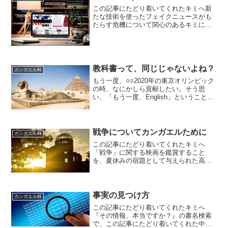
この記事にたどり着いてくれたキミへ新
たな技術を使ったフェイクニュースがも
たらす危機について関心のあるキミに、
この記事が少しでも役に立てばと思いま
す。情報の終焉前々回、SNSで拡散する
情報を、そのまま信頼することは危険で
あることを取り上げまし...
教科書って、同じじゃないよね？
カンガエル科
もう一度、○○2020年の東京オリンピック
の時、なにかしら貢献したい。そう思
い、「もう一度、English」ということ
で、ウン十年ぶりにTOEICを受験しまし
た。英語については、とりあえず軌道に
乗ってきたので、次を考えようと思いま
す。日本を...
戦争についてカンガエルために
カンガエル科
この記事にたどり着いてくれたキミへ
「戦争」に関する映画を鑑賞すること
を、夏休みの宿題として与えられた高校
生のキミでしょうか。ヨノナカには戦争
映画なるものがたくさんありますが、い
くつかの視点で戦争をカンガエル上で、
この記事が少しでも役に立てば...
事実の見つけ方
カンガエル科
この記事にたどり着いてくれたキミへ
『その情報、本当ですか？』の書名検索
で、この記事にたどり着いてくれた中学