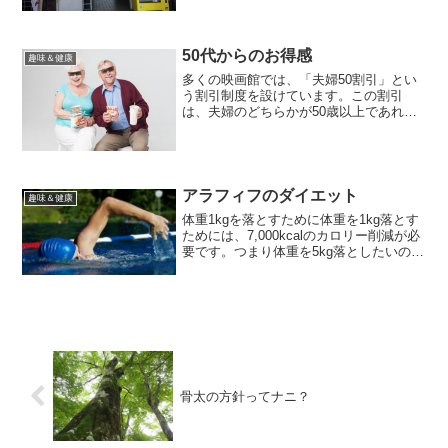
の中へと進んでいきます。途中、大多喜
城のある駅にも停まります。いすみ鉄道
が社長を公募したことは...
50代からのお得感
趣味＆健康
多くの映画館では、「夫婦50割引」とい
う割引制度を設けています。この割引
は、夫婦のどちらかが50歳以上であれ
ば、2人で2,200円のペアチケットが買え
るというものです。通常は一人当たり
1,800円のチケットが、1,100円になるの
ですから、...
アラフィフのダイエット
趣味＆健康
体重1kgを落とすために体重を1kg落とす
ためには、7,000kcalのカロリー削減が必
要です。つまり体重を5kg落としたいので
あれば、35,000kcalのカロリー削減を必
要とします。もし、このダイエットを6ヶ
月で成功させるのであれば7,...
骨太の方針ってナニ？