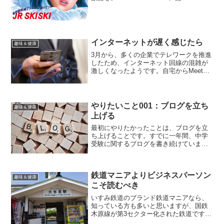
SKISKI 新幹線篇 LONGJR SKISKI
スノボ篇JR SKISKI ヒャッホホイ篇JR
SKISKI ひと...
インターネットが遅く感じたら
趣味＆健康
3月から、多くの企業でテレワークを推進
したため、インターネット回線の混雑が
激しくなったようです。自宅からMeetや
Teamsの環境に接続して、あちこちで
Web会議を開催しているのですから、当
然と言えば当然です。さらには自粛生活
で、自宅でNe...
やりたいこと001：ブログを立ち
趣味＆健康
上げる
最初にやりたかったことは、ブログを立
ち上げることです。すでに一年間、中学
受験に関するブログを書き続けていまし
たが、いわゆる無料ブログを利用してい
ました。次は、自前でブログを立ち上げ
たいと考え、2018年1月2日に実行に移す
鉄道マニアよりビジネスパーソン
こととなりました。...
趣味＆健康
こそ読むべき
いすみ鉄道のブランド鉄道マニアなら、
知っている方も多いと思いますが、国鉄
木原線が第3セクター化された鉄道です。
千葉県の房総半島の東側、大原駅から山