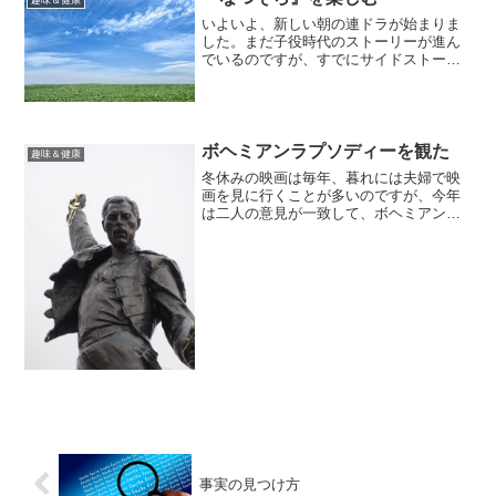
趣味＆健康
いよいよ、新しい朝の連ドラが始まりま
した。まだ子役時代のストーリーが進ん
でいるのですが、すでにサイドストーリ
ーに興味津々です。チームナックス知っ
ている人は知っているチームナックス。
「重版出来！」でとっつきにくい同僚編
集者を演じていた安田顕「...
ボヘミアンラプソディーを観た
趣味＆健康
冬休みの映画は毎年、暮れには夫婦で映
画を見に行くことが多いのですが、今年
は二人の意見が一致して、ボヘミアンラ
プソディーを観ることに。最近のシネコ
ンは、インターネットから座席を予約で
きるので、便利に使わせてもらっていま
す。ついでに「夫婦50割...
事実の見つけ方