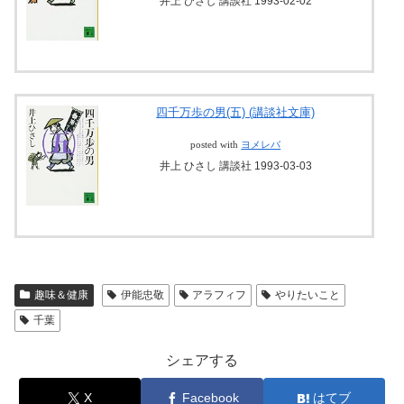
井上 ひさし 講談社 1993-02-02
四千万歩の男(五) (講談社文庫)
posted with
ヨメレバ
井上 ひさし 講談社 1993-03-03
趣味＆健康
伊能忠敬
アラフィフ
やりたいこと
千葉
シェアする
X
Facebook
はてブ