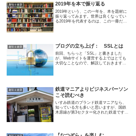
で、自宅でNe...
2019年を本で振り返る
趣味＆健康
2019年という、この一年を、本を題材に
振り返ってみます。世界は良くなってい
る2019年を代表するのは、この一冊だと
思います。『FACTFULNESS』そもそも
は、この記事がきっかけで読みました。
センセーショナルなニュースに踊らされ
ることな...
ブログの立ち上げ： SSLとは
趣味＆健康
前回、ちらっと「SSL」と書きました
が、Webサイトを運営する上ではとても
大切なことなので、解説しておきます。
SSLとはSSLとは、インターネット上で
データをやり取りする上で、データのセ
キュリティをまもるために必要なもので
す。大きな役割とし...
鉄道マニアよりビジネスパーソン
趣味＆健康
こそ読むべき
いすみ鉄道のブランド鉄道マニアなら、
知っている方も多いと思いますが、国鉄
木原線が第3セクター化された鉄道です。
千葉県の房総半島の東側、大原駅から山
の中へと進んでいきます。途中、大多喜
城のある駅にも停まります。いすみ鉄道
が社長を公募したことは...
『なつぞら』を楽しむ