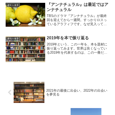
『アンナチュラル』は最近ではア
趣味＆健康
ンナチュラル
TBSのドラマ『アンナチュラル』が最終
回を迎えてから一週間。すっかりロスっ
ているアラフィフです。なぜ見入ってし
まうのかが分からなかった別に石原さと
みのファンというわけでもなく、毎クー
ルのように各ドラマの第一回をチェック
2019年を本で振り返る
趣味＆健康
する中の一つでしかなか...
2019年という、この一年を、本を題材に
振り返ってみます。世界は良くなってい
る2019年を代表するのは、この一冊だと
思います。『FACTFULNESS』そもそも
は、この記事がきっかけで読みました。
センセーショナルなニュースに踊らされ
ることな...
2021年の最後に出会い、2022年の出会い
を夢見る