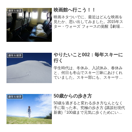
ログなど、無料ブログサービスを利用し
ている方も多いでしょう。かくいう私
映画館へ行こう！！
趣味＆健康
も、これまで無料ブログ...
映画ネタついでに、最近はどんな映画を
見たか、思い出してみました。2015年ス
ター・ウォーズ フォースの覚醒【劇場】
スター・ウォーズ/フォースの覚醒
MovieNEX posted with ヨメレバハリソ
ン・フォード ウォルト・ディズニー・...
やりたいこと002：毎年スキーに
趣味＆健康
行く
学生時代は、冬休み、入試休み、春休み
と、何日も冬山でスキー三昧にあけくれ
ていました。スキー部にも、スキーサー
クルにも所属していませんでしたが、結
構まじめにスキーに没頭していて、バイ
ト代はほとんどスキーにかかる費用で消
50歳からの歩き方
えていったのです。しかし...
趣味＆健康
50歳を過ぎると変わる歩き方なんとなく
手に取った本。究極の歩き方 (講談社現代
新書)『100歳まで元気に歩くためにいま
すべきこと』『「足形」と「歩き方」は
50歳で一変する』という表紙につられ
て、ついつい買ってしまいました。50歳
から歩き方を...