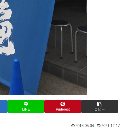
LINE
Pinterest
コピー
2018.05.04
2021.12.17