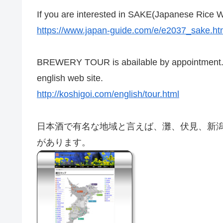
If you are interested in SAKE(Japanese Rice W
https://www.japan-guide.com/e/e2037_sake.ht
BREWERY TOUR is abailable by appointment.
english web site.
http://koshigoi.com/english/tour.html
日本酒で有名な地域と言えば、灘、伏見、新
があります。