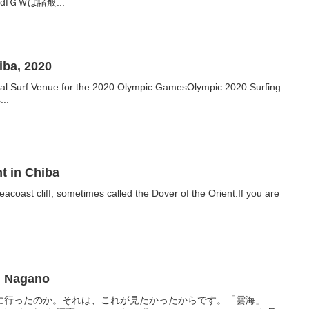
pdfＧＷは諸般...
iba, 2020
cial Surf Venue for the 2020 Olympic GamesOlympic 2020 Surfing
...
nt in Chiba
acoast cliff, sometimes called the Dover of the Orient.If you are
in Nagano
に行ったのか。それは、これが見たかったからです。「雲海」