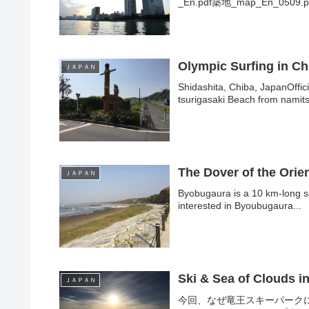
_En.pdf築地_map_En_0509.
Olympic Surfing in Ch
ＪＡＰＡＮ
Shidashita, Chiba, JapanOffi
tsurigasaki Beach from namits
The Dover of the Orie
ＪＡＰＡＮ
Byobugaura is a 10 km-long se
interested in Byoubugaura...
Ski & Sea of Clouds 
ＪＡＰＡＮ
今回、なぜ竜王スキーパーク