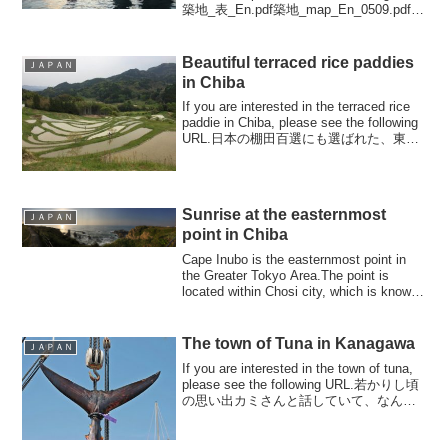
築地_表_En.pdf築地_map_En_0509.pdfＧ
Ｗは諸般...
Beautiful terraced rice paddies
ＪＡＰＡＮ
in Chiba
If you are interested in the terraced rice
paddie in Chiba, please see the following
URL.日本の棚田百選にも選ばれた、東京
から一番近い棚田が『大山千枚田...
Sunrise at the easternmost
ＪＡＰＡＮ
point in Chiba
Cape Inubo is the easternmost point in
the Greater Tokyo Area.The point is
located within Chosi city, which is known
as ...
The town of Tuna in Kanagawa
ＪＡＰＡＮ
If you are interested in the town of tuna,
please see the following URL.若かりし頃
の思い出カミさんと話していて、なんと
なく「マグロが食べたいね」ということ
になり、なんと...