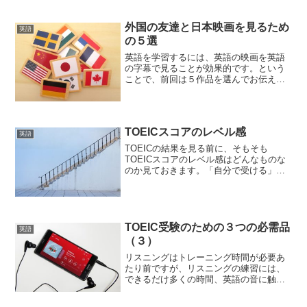
ク 2017-02-28以前、TOEICの時間配分に
つい...
外国の友達と日本映画を見るため
英語
の５選
英語を学習するには、英語の映画を英語
の字幕で見ることが効果的です。という
ことで、前回は５作品を選んでお伝えし
ました。今回はその逆。日本映画を英語
字幕で見ることを、おすすめします。自
分が、この面白さに気付いたのは、海外
出張で国際線の機内で日本...
TOEICスコアのレベル感
英語
TOEICの結果を見る前に、そもそも
TOEICスコアのレベル感はどんなものな
のか見ておきます。「自分で受ける」と
「受けさせられる」の違いTOEICには公
開テストと団体受験特別制度（IPテス
ト）の２種類があるのですが、それぞれ
受験者の結果の傾...
TOEIC受験のための３つの必需品
英語
（３）
リスニングはトレーニング時間が必要あ
たり前ですが、リスニングの練習には、
できるだけ多くの時間、英語の音に触れ
る必要があります。しかし社会人ともな
ると、まとまった時間を毎日確保するの