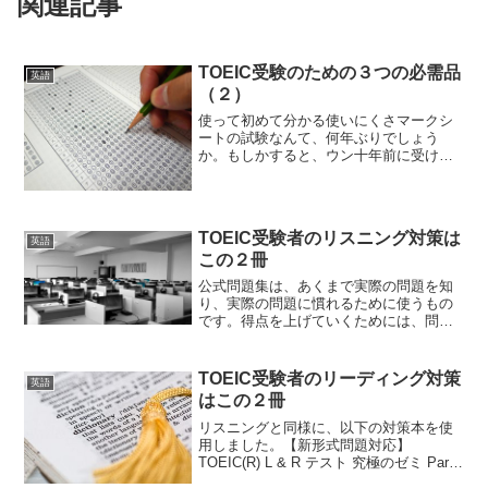
関連記事
TOEIC受験のための３つの必需品
英語
（２）
使って初めて分かる使いにくさマークシ
ートの試験なんて、何年ぶりでしょう
か。もしかすると、ウン十年前に受けた
TOEIC以来かもしれません。仕事では、
ボールペンばかりを使うので、鉛筆やシ
ャープペンの類いは持っていません。そ
こで、息子が使っている...
TOEIC受験者のリスニング対策は
英語
この２冊
公式問題集は、あくまで実際の問題を知
り、実際の問題に慣れるために使うもの
です。得点を上げていくためには、問題
を解くためのTipsを知る必要がありま
す。いわゆるTOEICの対策本です。もの
すごい数のTOEIC対策本が出版されてい
TOEIC受験者のリーディング対策
英語
るので、どれを...
はこの２冊
リスニングと同様に、以下の対策本を使
用しました。【新形式問題対応】
TOEIC(R) L & R テスト 究極のゼミ Part
5 & 6posted with ヨメレバヒロ 前田 アル