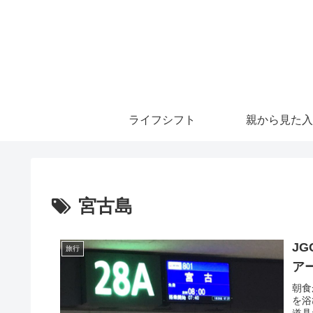
ライフシフト
親から見た入
宮古島
J
旅行
ア
朝食
を浴
道具