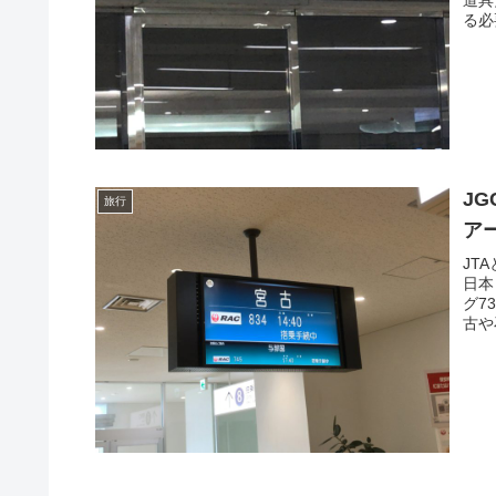
る必
J
旅行
ア
JT
日本
グ7
古や