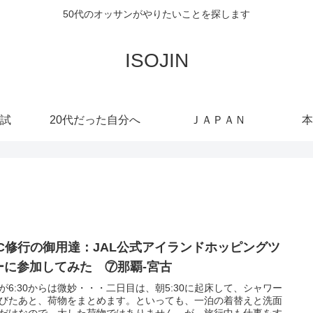
50代のオッサンがやりたいことを探します
ISOJIN
試
20代だった自分へ
ＪＡＰＡＮ
本
GC修行の御用達：JAL公式アイランドホッピングツ
ーに参加してみた ⑦那覇‐宮古
が6:30からは微妙・・・二日目は、朝5:30に起床して、シャワー
びたあと、荷物をまとめます。といっても、一泊の着替えと洗面
だけなので、大した荷物ではありません。が、旅行中も仕事をす