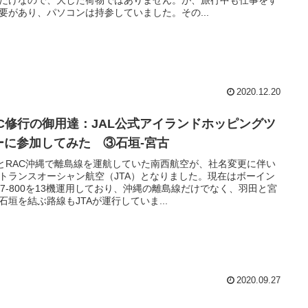
要があり、パソコンは持参していました。その...
2020.12.20
GC修行の御用達：JAL公式アイランドホッピングツ
ーに参加してみた ③石垣‐宮古
AとRAC沖縄で離島線を運航していた南西航空が、社名変更に伴い
トランスオーシャン航空（JTA）となりました。現在はボーイン
37-800を13機運用しており、沖縄の離島線だけでなく、羽田と宮
石垣を結ぶ路線もJTAが運行していま...
2020.09.27