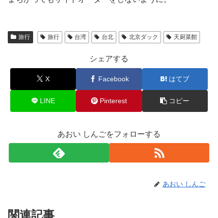
旅行
旅行
台湾
台北
北京ダック
天厨菜館
シェアする
X
Facebook
はてブ
LINE
Pinterest
コピー
あおい しんごをフォローする
あおい しんご
関連記事