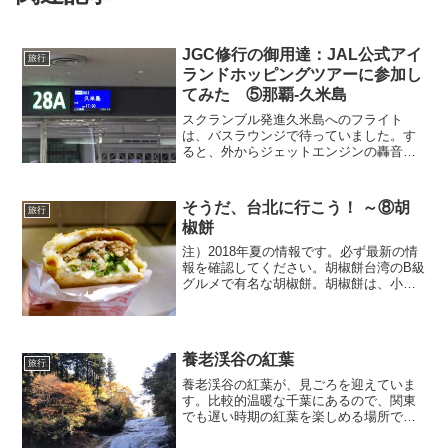
JGC修行の御用達：JAL公式アイ
旅行
ランドホッピングツアーに参加し
てみた ⑤那覇‐久米島
スクランブル発進久米島へのフライト
は、バスラウンジで待っていました。す
ると、外からジェットエンジンの轟音
が。たとえて言うなら、乗用車の軽いエ
ンジン音が聞こえている中で、突然、暴
走族の車が走り出したような轟音です。
そうだ、台北に行こう！ ～⑧胡
旅行
なにかと思って外を見たら、ま...
椒餅
注）2018年夏の情報です。必ず最新の情
報を確認してください。胡椒餅台湾のB級
グルメで有名な胡椒餅。胡椒餅は、小麦
粉で作ったパイ生地の中に、胡椒で味付
けした豚肉の餡と、細かく切った葱の入
った、焼きまんじゅうです。インド料理
のナンの窯のように...
養老渓谷の紅葉
旅行
養老渓谷の紅葉が、見ごろを迎えていま
す。比較的温暖な千葉にあるので、関東
でも遅い時期の紅葉を楽しめる場所で
す。しかし、今年は台風の影響で客足が