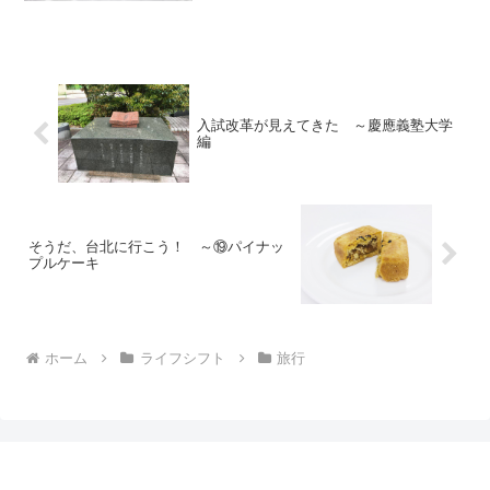
JALのタイムセールの案内が来ました。
これは行くしかない。2月6日0時になる少
し前、仮想待合室...
入試改革が見えてきた ～慶應義塾大学
編
そうだ、台北に行こう！ ～⑲パイナッ
プルケーキ
ホーム
ライフシフト
旅行