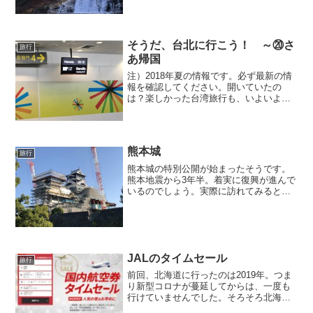
減っているそうです。出所：読売新聞
2019年12月4日夕刊記事には滝見苑の代
表の方のコメントが載...
そうだ、台北に行こう！ ～⑳さ
旅行
あ帰国
注）2018年夏の情報です。必ず最新の情
報を確認してください。開いていたの
は？楽しかった台湾旅行も、いよいよラ
スト。松山空港から、朝便で帰国です。
なにも食べずにホテルをチェックアウト
したので、空港で食事をしました。『品
川蘭』で牛肉麺を食べた...
熊本城
旅行
熊本城の特別公開が始まったそうです。
熊本地震から3年半。着実に復興が進んで
いるのでしょう。実際に訪れてみると、
あちこちの石垣は崩れたままです。城全
体が、元の姿を取り戻すためには20年は
かかると言われています。それでも、未
来に向かって少しずつ...
JALのタイムセール
旅行
前回、北海道に行ったのは2019年。つま
り新型コロナが蔓延してからは、一度も
行けていませんでした。そろそろ北海道
に行きたいなと思っていたところで、