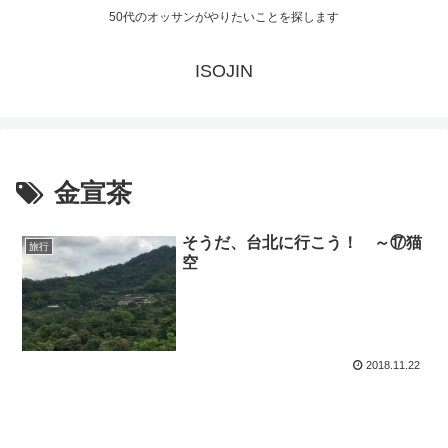
50代のオッサンがやりたいことを探します
ISOJIN
金宣茶
そうだ、台北に行こう！ ～⑰猫
旅行
空
2018.11.22