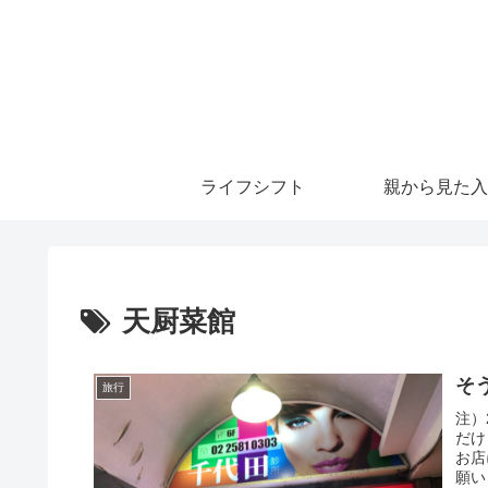
ライフシフト
親から見た入
天厨菜館
そ
旅行
注）
だけ
お店
願い