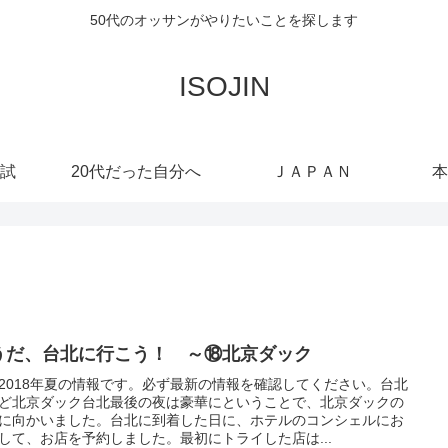
50代のオッサンがやりたいことを探します
ISOJIN
試
20代だった自分へ
ＪＡＰＡＮ
本
うだ、台北に行こう！ ～⑱北京ダック
2018年夏の情報です。必ず最新の情報を確認してください。台北
ど北京ダック台北最後の夜は豪華にということで、北京ダックの
に向かいました。台北に到着した日に、ホテルのコンシェルにお
して、お店を予約しました。最初にトライした店は...